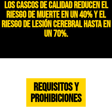
Los cascos de calidad reducen el
riesgo de muerte en un 40% y el
riesgo de lesión cerebral hasta en
un 70%.
Requisitos y
prohibiciones