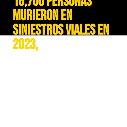
16,700 personas
murieron en
siniestros viales en
2023,
Lo que equivale a 11 trenes
del metro de la CDMX llenos.
Dentro de las víctimas más
numerosas se encuentran los
motociclistas de 20 a 39